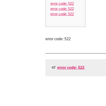
error code: 522
error code: 522
error code: 522
error code: 522
error code: 522