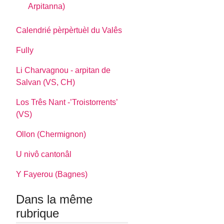
Arpitanna)
Calendrié pèrpèrtuèl du Valês
Fully
Li Charvagnou - arpitan de
Salvan (VS, CH)
Los Três Nant -’Troistorrents’
(VS)
Ollon (Chermignon)
U nivô cantonâl
Y Fayerou (Bagnes)
Dans la même
rubrique