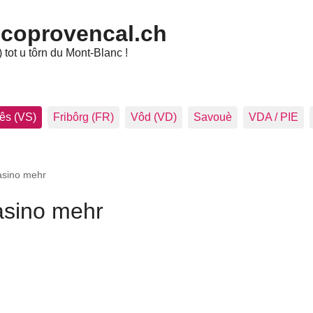
ncoprovencal.ch
tot u tôrn du Mont-Blanc !
ês (VS)
Fribôrg (FR)
Vôd (VD)
Savouè
VDA / PIE
asino mehr
asino mehr