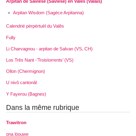
Arpitan de Saviése (Savièse) en Valês (Valais)
Arpitan Wisdom (Sagèce Arpitanna)
Calendrié pèrpèrtuèl du Valês
Fully
Li Charvagnou - arpitan de Salvan (VS, CH)
Los Três Nant -’Troistorrents’ (VS)
Ollon (Chermignon)
U nivô cantonâl
Y Fayerou (Bagnes)
Dans la même rubrique
Trawitron
ona lóouwe