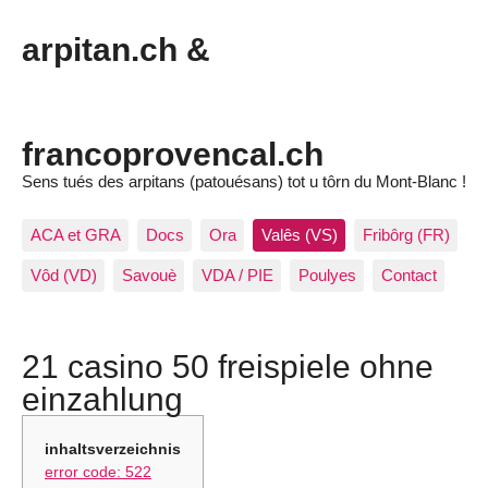
arpitan.ch &
francoprovencal.ch
Sens tués des arpitans (patouésans) tot u tôrn du Mont-Blanc !
ACA et GRA
Docs
Ora
Valês (VS)
Fribôrg (FR)
Vôd (VD)
Savouè
VDA / PIE
Poulyes
Contact
21 casino 50 freispiele ohne
einzahlung
inhaltsverzeichnis
error code: 522