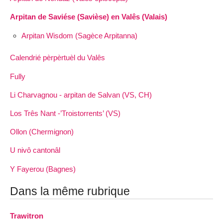
Arpitan de Saviése (Savièse) en Valês (Valais)
Arpitan Wisdom (Sagèce Arpitanna)
Calendrié pèrpèrtuèl du Valês
Fully
Li Charvagnou - arpitan de Salvan (VS, CH)
Los Três Nant -’Troistorrents’ (VS)
Ollon (Chermignon)
U nivô cantonâl
Y Fayerou (Bagnes)
Dans la même rubrique
Trawitron