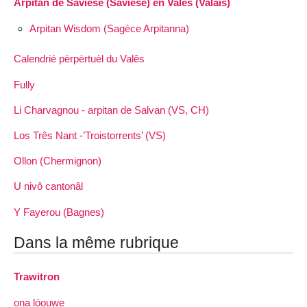
Arpitan de Saviése (Savièse) en Valês (Valais)
Arpitan Wisdom (Sagèce Arpitanna)
Calendrié pèrpèrtuèl du Valês
Fully
Li Charvagnou - arpitan de Salvan (VS, CH)
Los Três Nant -’Troistorrents’ (VS)
Ollon (Chermignon)
U nivô cantonâl
Y Fayerou (Bagnes)
Dans la même rubrique
Trawitron
ona lóouwe