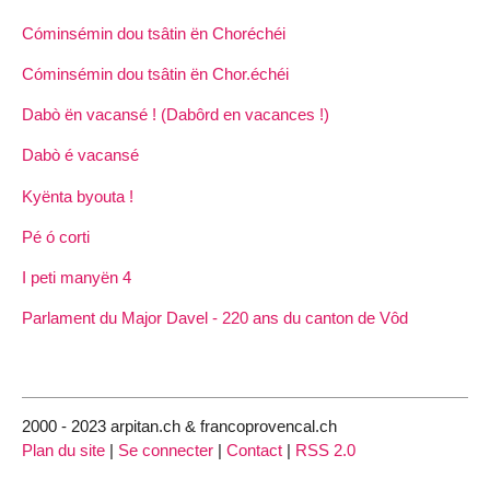
Cóminsémin dou tsâtin ën Choréchéi
Cóminsémin dou tsâtin ën Chor.échéi
Dabò ën vacansé ! (Dabôrd en vacances !)
Dabò é vacansé
Kyënta byouta !
Pé ó corti
I peti manyën 4
Parlament du Major Davel - 220 ans du canton de Vôd
2000 - 2023 arpitan.ch & francoprovencal.ch
Plan du site
|
Se connecter
|
Contact
|
RSS 2.0