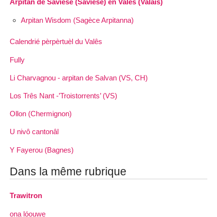
Arpitan de Saviése (Savièse) en Valês (Valais)
Arpitan Wisdom (Sagèce Arpitanna)
Calendrié pèrpèrtuèl du Valês
Fully
Li Charvagnou - arpitan de Salvan (VS, CH)
Los Três Nant -’Troistorrents’ (VS)
Ollon (Chermignon)
U nivô cantonâl
Y Fayerou (Bagnes)
Dans la même rubrique
Trawitron
ona lóouwe