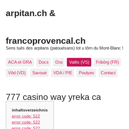
arpitan.ch &
francoprovencal.ch
Sens tués des arpitans (patouésans) tot u tôrn du Mont-Blanc !
ACA et GRA
Docs
Ora
Valês (VS)
Fribôrg (FR)
Vôd (VD)
Savouè
VDA / PIE
Poulyes
Contact
777 casino way yreka ca
inhaltsverzeichnis
error code: 522
error code: 522
error code: 522