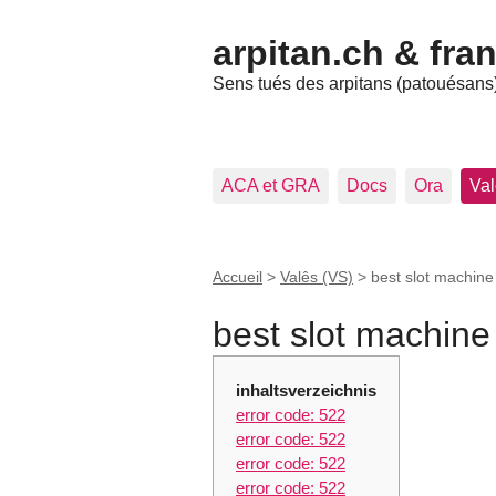
arpitan.ch & fra
Sens tués des arpitans (patouésans) 
ACA et GRA
Docs
Ora
Val
Accueil
>
Valês (VS)
> best slot machine
best slot machine
inhaltsverzeichnis
error code: 522
error code: 522
error code: 522
error code: 522