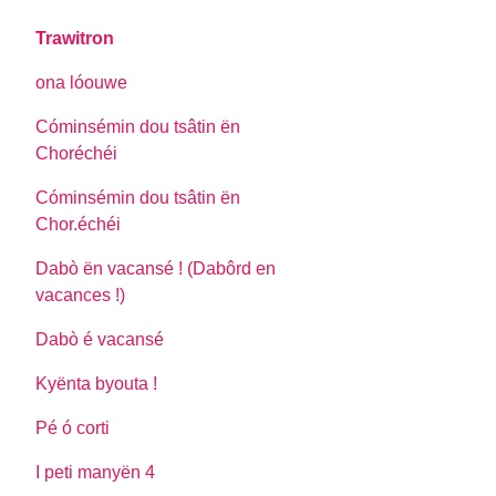
Trawitron
ona lóouwe
Cóminsémin dou tsâtin ën
Choréchéi
Cóminsémin dou tsâtin ën
Chor.échéi
Dabò ën vacansé ! (Dabôrd en
vacances !)
Dabò é vacansé
Kyënta byouta !
Pé ó corti
I peti manyën 4