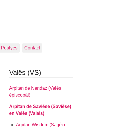
Poulyes
Contact
Valês (VS)
Arpitan de Nendaz (Valês
èpiscopâl)
Arpitan de Saviése (Savièse)
en Valês (Valais)
Arpitan Wisdom (Sagèce