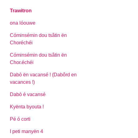
Trawitron
ona lóouwe
Cóminsémin dou tsâtin ën
Choréchéi
Cóminsémin dou tsâtin ën
Chor.échéi
Dabò ën vacansé ! (Dabôrd en
vacances !)
Dabò é vacansé
Kyënta byouta !
Pé ó corti
I peti manyën 4