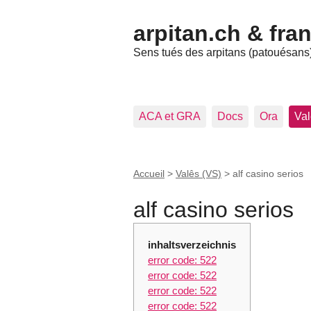
arpitan.ch & fra
Sens tués des arpitans (patouésans) 
ACA et GRA
Docs
Ora
Val
Accueil
>
Valês (VS)
> alf casino serios
alf casino serios
inhaltsverzeichnis
error code: 522
error code: 522
error code: 522
error code: 522