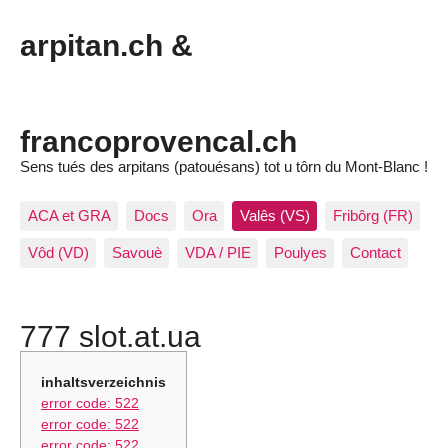
arpitan.ch &
francoprovencal.ch
Sens tués des arpitans (patouésans) tot u tôrn du Mont-Blanc !
ACA et GRA
Docs
Ora
Valês (VS)
Fribôrg (FR)
Vôd (VD)
Savouè
VDA / PIE
Poulyes
Contact
777 slot.at.ua
inhaltsverzeichnis
error code: 522
error code: 522
error code: 522