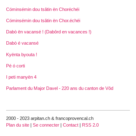
Cóminsémin dou tsâtin ën Choréchéi
Cóminsémin dou tsâtin ën Chor.échéi
Dabò ën vacansé ! (Dabôrd en vacances !)
Dabò é vacansé
Kyënta byouta !
Pé ó corti
I peti manyën 4
Parlament du Major Davel - 220 ans du canton de Vôd
2000 - 2023 arpitan.ch & francoprovencal.ch
Plan du site
|
Se connecter
|
Contact
|
RSS 2.0