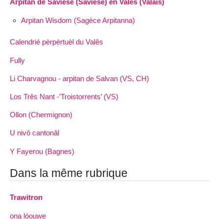
Arpitan de Saviése (Savièse) en Valês (Valais)
Arpitan Wisdom (Sagèce Arpitanna)
Calendrié pèrpèrtuèl du Valês
Fully
Li Charvagnou - arpitan de Salvan (VS, CH)
Los Três Nant -’Troistorrents’ (VS)
Ollon (Chermignon)
U nivô cantonâl
Y Fayerou (Bagnes)
Dans la même rubrique
Trawitron
ona lóouwe