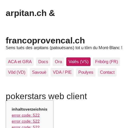
arpitan.ch &
francoprovencal.ch
Sens tués des arpitans (patouésans) tot u tôrn du Mont-Blanc !
ACA et GRA
Docs
Ora
Valês (VS)
Fribôrg (FR)
Vôd (VD)
Savouè
VDA / PIE
Poulyes
Contact
pokerstars web client
inhaltsverzeichnis
error code: 522
error code: 522
error code: 522