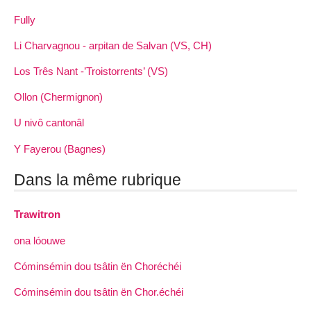
Fully
Li Charvagnou - arpitan de Salvan (VS, CH)
Los Três Nant -’Troistorrents’ (VS)
Ollon (Chermignon)
U nivô cantonâl
Y Fayerou (Bagnes)
Dans la même rubrique
Trawitron
ona lóouwe
Cóminsémin dou tsâtin ën Choréchéi
Cóminsémin dou tsâtin ën Chor.échéi