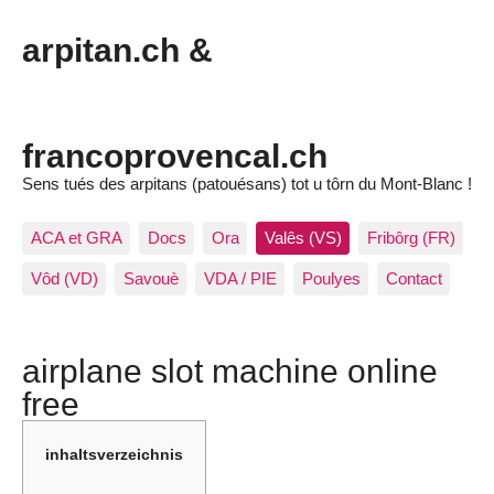
arpitan.ch &
francoprovencal.ch
Sens tués des arpitans (patouésans) tot u tôrn du Mont-Blanc !
ACA et GRA
Docs
Ora
Valês (VS)
Fribôrg (FR)
Vôd (VD)
Savouè
VDA / PIE
Poulyes
Contact
airplane slot machine online
free
inhaltsverzeichnis