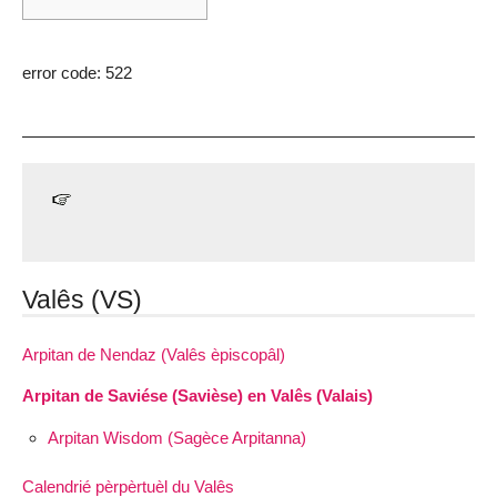
error code: 522
Valês (VS)
Arpitan de Nendaz (Valês èpiscopâl)
Arpitan de Saviése (Savièse) en Valês (Valais)
Arpitan Wisdom (Sagèce Arpitanna)
Calendrié pèrpèrtuèl du Valês