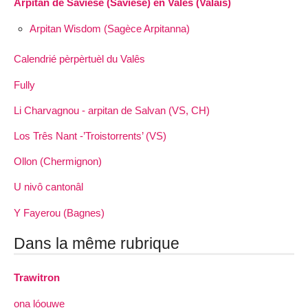
Arpitan de Saviése (Savièse) en Valês (Valais)
Arpitan Wisdom (Sagèce Arpitanna)
Calendrié pèrpèrtuèl du Valês
Fully
Li Charvagnou - arpitan de Salvan (VS, CH)
Los Três Nant -’Troistorrents’ (VS)
Ollon (Chermignon)
U nivô cantonâl
Y Fayerou (Bagnes)
Dans la même rubrique
Trawitron
ona lóouwe