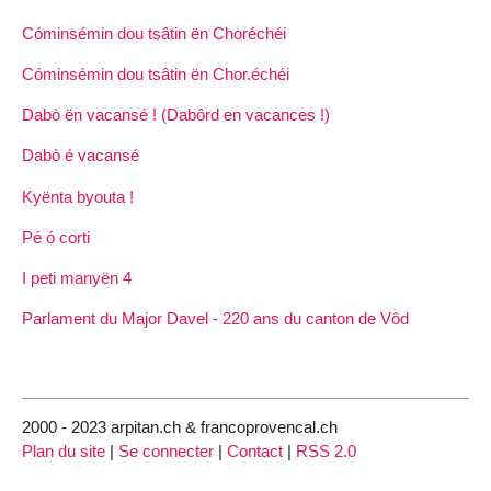
Cóminsémin dou tsâtin ën Choréchéi
Cóminsémin dou tsâtin ën Chor.échéi
Dabò ën vacansé ! (Dabôrd en vacances !)
Dabò é vacansé
Kyënta byouta !
Pé ó corti
I peti manyën 4
Parlament du Major Davel - 220 ans du canton de Vôd
2000 - 2023 arpitan.ch & francoprovencal.ch
Plan du site
|
Se connecter
|
Contact
|
RSS 2.0