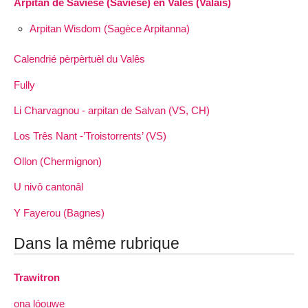
Arpitan de Saviése (Savièse) en Valês (Valais)
Arpitan Wisdom (Sagèce Arpitanna)
Calendrié pèrpèrtuèl du Valês
Fully
Li Charvagnou - arpitan de Salvan (VS, CH)
Los Três Nant -’Troistorrents’ (VS)
Ollon (Chermignon)
U nivô cantonâl
Y Fayerou (Bagnes)
Dans la même rubrique
Trawitron
ona lóouwe