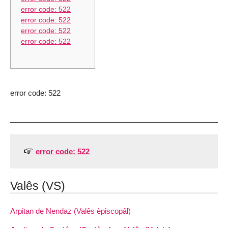
error code: 522
error code: 522
error code: 522
error code: 522
error code: 522
error code: 522
Valês (VS)
Arpitan de Nendaz (Valês èpiscopâl)