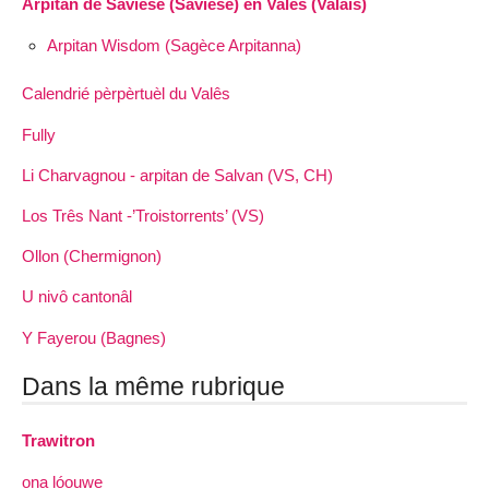
Arpitan de Saviése (Savièse) en Valês (Valais)
Arpitan Wisdom (Sagèce Arpitanna)
Calendrié pèrpèrtuèl du Valês
Fully
Li Charvagnou - arpitan de Salvan (VS, CH)
Los Três Nant -’Troistorrents’ (VS)
Ollon (Chermignon)
U nivô cantonâl
Y Fayerou (Bagnes)
Dans la même rubrique
Trawitron
ona lóouwe