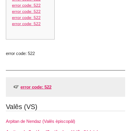
error code: 522
error code: 522
error code: 522
error code: 522
error code: 522
error code: 522
Valês (VS)
Arpitan de Nendaz (Valês èpiscopâl)