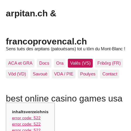
arpitan.ch &
francoprovencal.ch
Sens tués des arpitans (patouésans) tot u tôrn du Mont-Blanc !
ACA et GRA
Docs
Ora
Valês (VS)
Fribôrg (FR)
Vôd (VD)
Savouè
VDA / PIE
Poulyes
Contact
best online casino games usa
inhaltsverzeichnis
error code: 522
error code: 522
error code: 522