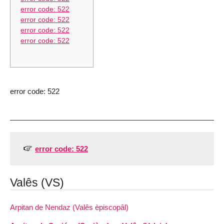
error code: 522
error code: 522
error code: 522
error code: 522
error code: 522
error code: 522
Valês (VS)
Arpitan de Nendaz (Valês èpiscopâl)