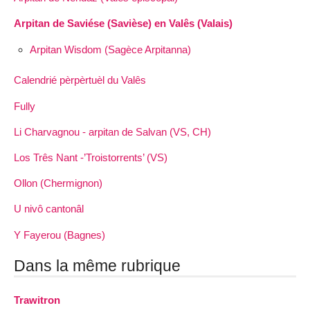
Arpitan de Saviése (Savièse) en Valês (Valais)
Arpitan Wisdom (Sagèce Arpitanna)
Calendrié pèrpèrtuèl du Valês
Fully
Li Charvagnou - arpitan de Salvan (VS, CH)
Los Três Nant -’Troistorrents’ (VS)
Ollon (Chermignon)
U nivô cantonâl
Y Fayerou (Bagnes)
Dans la même rubrique
Trawitron