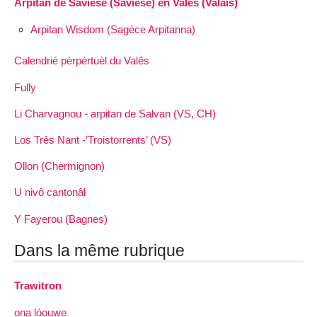
Arpitan de Saviése (Savièse) en Valês (Valais)
Arpitan Wisdom (Sagèce Arpitanna)
Calendrié pèrpèrtuèl du Valês
Fully
Li Charvagnou - arpitan de Salvan (VS, CH)
Los Três Nant -’Troistorrents’ (VS)
Ollon (Chermignon)
U nivô cantonâl
Y Fayerou (Bagnes)
Dans la même rubrique
Trawitron
ona lóouwe