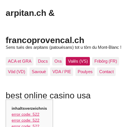
arpitan.ch &
francoprovencal.ch
Sens tués des arpitans (patouésans) tot u tôrn du Mont-Blanc !
ACA et GRA
Docs
Ora
Valês (VS)
Fribôrg (FR)
Vôd (VD)
Savouè
VDA / PIE
Poulyes
Contact
best online casino usa
inhaltsverzeichnis
error code: 522
error code: 522
error code: 522