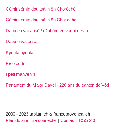
Cóminsémin dou tsâtin ën Choréchéi
Cóminsémin dou tsâtin ën Chor.échéi
Dabò ën vacansé ! (Dabôrd en vacances !)
Dabò é vacansé
Kyënta byouta !
Pé ó corti
I peti manyën 4
Parlament du Major Davel - 220 ans du canton de Vôd
2000 - 2023 arpitan.ch & francoprovencal.ch
Plan du site
|
Se connecter
|
Contact
|
RSS 2.0