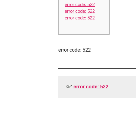
error code: 522
error code: 522
error code: 522
error code: 522
error code: 522