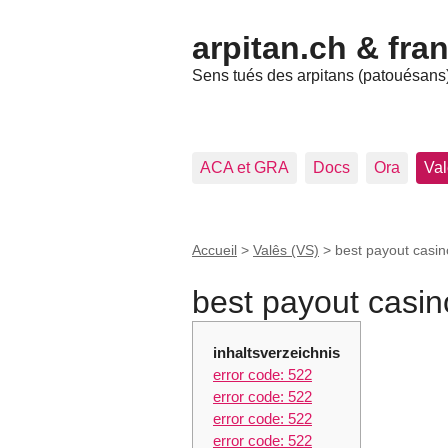
arpitan.ch & fra
Sens tués des arpitans (patouésans) 
ACA et GRA
Docs
Ora
Val
Accueil
>
Valês (VS)
> best payout casin
best payout casin
inhaltsverzeichnis
error code: 522
error code: 522
error code: 522
error code: 522