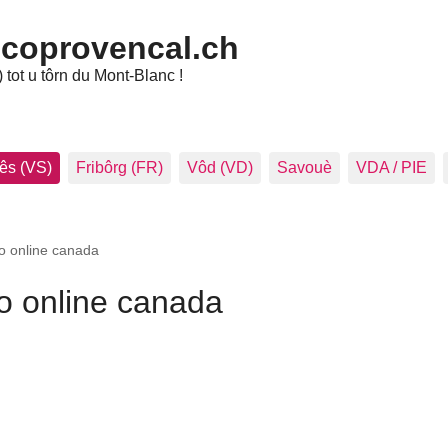
ncoprovencal.ch
tot u tôrn du Mont-Blanc !
ês (VS)
Fribôrg (FR)
Vôd (VD)
Savouè
VDA / PIE
o online canada
o online canada