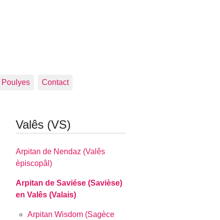
Poulyes
Contact
Valês (VS)
Arpitan de Nendaz (Valês
èpiscopâl)
Arpitan de Saviése (Savièse)
en Valês (Valais)
Arpitan Wisdom (Sagèce