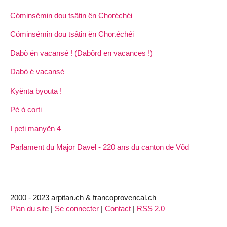
Cóminsémin dou tsâtin ën Choréchéi
Cóminsémin dou tsâtin ën Chor.échéi
Dabò ën vacansé ! (Dabôrd en vacances !)
Dabò é vacansé
Kyënta byouta !
Pé ó corti
I peti manyën 4
Parlament du Major Davel - 220 ans du canton de Vôd
2000 - 2023 arpitan.ch & francoprovencal.ch
Plan du site
|
Se connecter
|
Contact
|
RSS 2.0