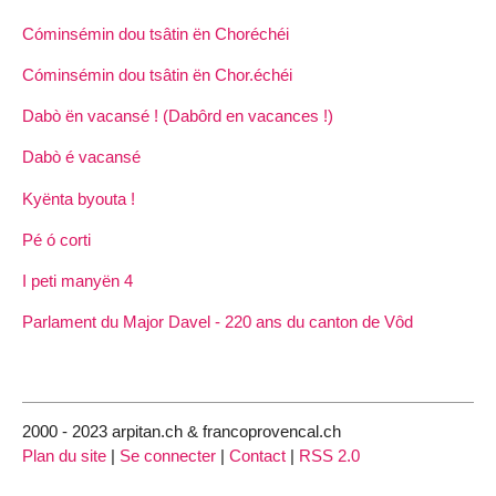
Cóminsémin dou tsâtin ën Choréchéi
Cóminsémin dou tsâtin ën Chor.échéi
Dabò ën vacansé ! (Dabôrd en vacances !)
Dabò é vacansé
Kyënta byouta !
Pé ó corti
I peti manyën 4
Parlament du Major Davel - 220 ans du canton de Vôd
2000 - 2023 arpitan.ch & francoprovencal.ch
Plan du site
|
Se connecter
|
Contact
|
RSS 2.0