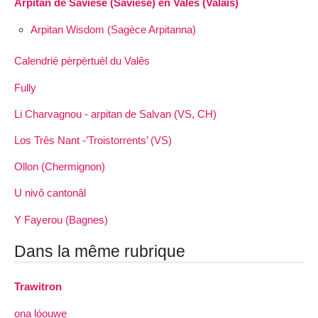
Arpitan de Saviése (Savièse) en Valês (Valais)
Arpitan Wisdom (Sagèce Arpitanna)
Calendrié pèrpèrtuèl du Valês
Fully
Li Charvagnou - arpitan de Salvan (VS, CH)
Los Três Nant -’Troistorrents’ (VS)
Ollon (Chermignon)
U nivô cantonâl
Y Fayerou (Bagnes)
Dans la même rubrique
Trawitron
ona lóouwe