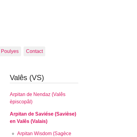
Poulyes
Contact
Valês (VS)
Arpitan de Nendaz (Valês
èpiscopâl)
Arpitan de Saviése (Savièse)
en Valês (Valais)
Arpitan Wisdom (Sagèce