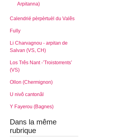
Arpitanna)
Calendrié pèrpèrtuèl du Valês
Fully
Li Charvagnou - arpitan de
Salvan (VS, CH)
Los Três Nant -’Troistorrents’
(VS)
Ollon (Chermignon)
U nivô cantonâl
Y Fayerou (Bagnes)
Dans la même
rubrique