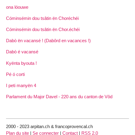
ona lóouwe
Cóminsémin dou tsâtin ën Choréchéi
Cóminsémin dou tsâtin ën Chor.échéi
Dabò ën vacansé ! (Dabôrd en vacances !)
Dabò é vacansé
Kyënta byouta !
Pé ó corti
I peti manyën 4
Parlament du Major Davel - 220 ans du canton de Vôd
2000 - 2023 arpitan.ch & francoprovencal.ch
Plan du site
|
Se connecter
|
Contact
|
RSS 2.0