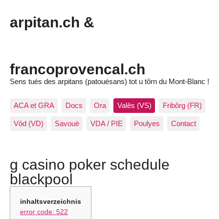
arpitan.ch &
francoprovencal.ch
Sens tués des arpitans (patouésans) tot u tôrn du Mont-Blanc !
ACA et GRA
Docs
Ora
Valês (VS)
Fribôrg (FR)
Vôd (VD)
Savouè
VDA / PIE
Poulyes
Contact
g casino poker schedule
blackpool
inhaltsverzeichnis
error code: 522