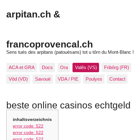
arpitan.ch &
francoprovencal.ch
Sens tués des arpitans (patouésans) tot u tôrn du Mont-Blanc !
ACA et GRA
Docs
Ora
Valês (VS)
Fribôrg (FR)
Vôd (VD)
Savouè
VDA / PIE
Poulyes
Contact
beste online casinos echtgeld
inhaltsverzeichnis
error code: 522
error code: 522
error code: 522