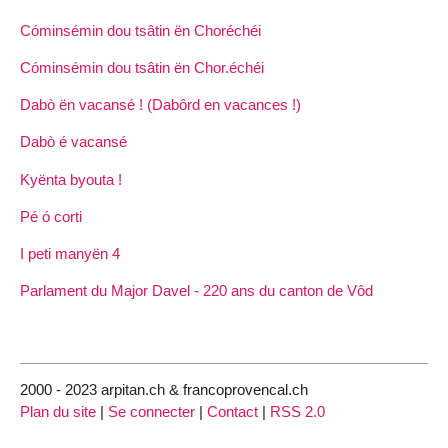
Cóminsémin dou tsâtin ën Choréchéi
Cóminsémin dou tsâtin ën Chor.échéi
Dabò ën vacansé ! (Dabôrd en vacances !)
Dabò é vacansé
Kyënta byouta !
Pé ó corti
I peti manyën 4
Parlament du Major Davel - 220 ans du canton de Vôd
2000 - 2023 arpitan.ch & francoprovencal.ch
Plan du site
|
Se connecter
|
Contact
|
RSS 2.0