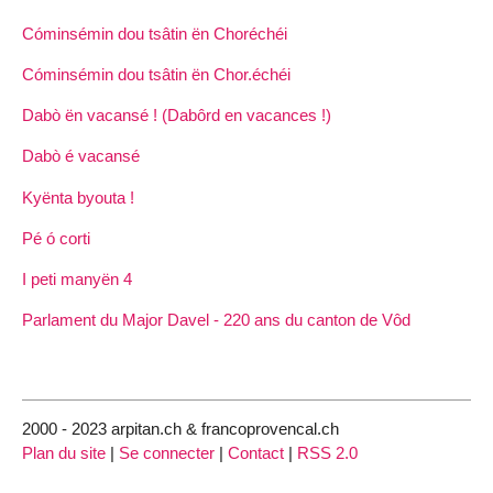
Cóminsémin dou tsâtin ën Choréchéi
Cóminsémin dou tsâtin ën Chor.échéi
Dabò ën vacansé ! (Dabôrd en vacances !)
Dabò é vacansé
Kyënta byouta !
Pé ó corti
I peti manyën 4
Parlament du Major Davel - 220 ans du canton de Vôd
2000 - 2023 arpitan.ch & francoprovencal.ch
Plan du site
|
Se connecter
|
Contact
|
RSS 2.0