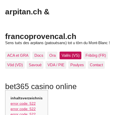
arpitan.ch &
francoprovencal.ch
Sens tués des arpitans (patouésans) tot u tôrn du Mont-Blanc !
ACA et GRA
Docs
Ora
Valês (VS)
Fribôrg (FR)
Vôd (VD)
Savouè
VDA / PIE
Poulyes
Contact
bet365 casino online
inhaltsverzeichnis
error code: 522
error code: 522
error code: 522