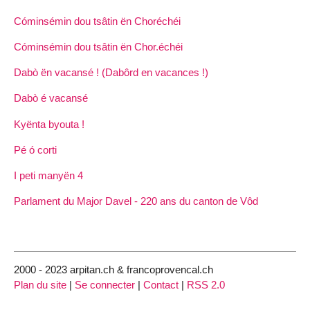
Cóminsémin dou tsâtin ën Choréchéi
Cóminsémin dou tsâtin ën Chor.échéi
Dabò ën vacansé ! (Dabôrd en vacances !)
Dabò é vacansé
Kyënta byouta !
Pé ó corti
I peti manyën 4
Parlament du Major Davel - 220 ans du canton de Vôd
2000 - 2023 arpitan.ch & francoprovencal.ch
Plan du site
|
Se connecter
|
Contact
|
RSS 2.0