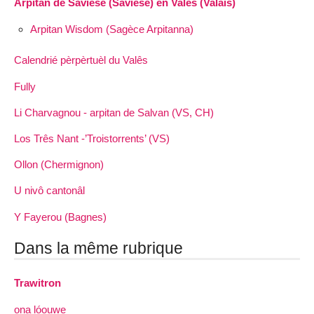
Arpitan de Saviése (Savièse) en Valês (Valais)
Arpitan Wisdom (Sagèce Arpitanna)
Calendrié pèrpèrtuèl du Valês
Fully
Li Charvagnou - arpitan de Salvan (VS, CH)
Los Três Nant -’Troistorrents’ (VS)
Ollon (Chermignon)
U nivô cantonâl
Y Fayerou (Bagnes)
Dans la même rubrique
Trawitron
ona lóouwe