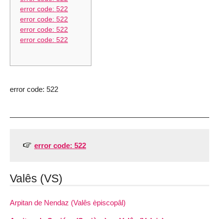
error code: 522
error code: 522
error code: 522
error code: 522
error code: 522
error code: 522
Valês (VS)
Arpitan de Nendaz (Valês èpiscopâl)