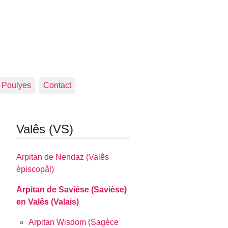
Poulyes
Contact
Valês (VS)
Arpitan de Nendaz (Valês
èpiscopâl)
Arpitan de Saviése (Savièse)
en Valês (Valais)
Arpitan Wisdom (Sagèce