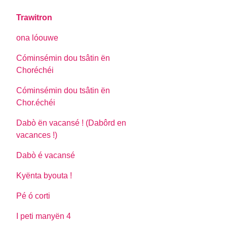
Trawitron
ona lóouwe
Cóminsémin dou tsâtin ën
Choréchéi
Cóminsémin dou tsâtin ën
Chor.échéi
Dabò ën vacansé ! (Dabôrd en
vacances !)
Dabò é vacansé
Kyënta byouta !
Pé ó corti
I peti manyën 4