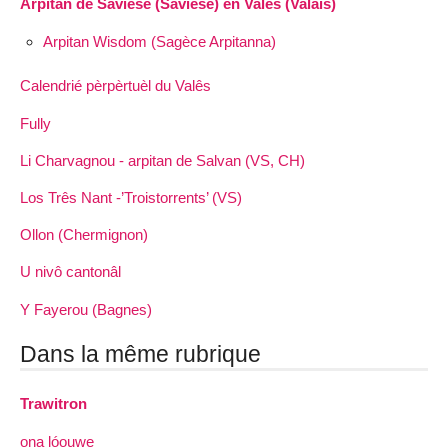
Arpitan de Saviése (Savièse) en Valês (Valais)
Arpitan Wisdom (Sagèce Arpitanna)
Calendrié pèrpèrtuèl du Valês
Fully
Li Charvagnou - arpitan de Salvan (VS, CH)
Los Três Nant -’Troistorrents’ (VS)
Ollon (Chermignon)
U nivô cantonâl
Y Fayerou (Bagnes)
Dans la même rubrique
Trawitron
ona lóouwe