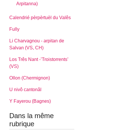
Arpitanna)
Calendrié pèrpèrtuèl du Valês
Fully
Li Charvagnou - arpitan de
Salvan (VS, CH)
Los Três Nant -’Troistorrents’
(VS)
Ollon (Chermignon)
U nivô cantonâl
Y Fayerou (Bagnes)
Dans la même
rubrique