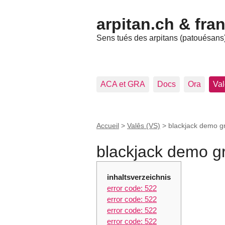
arpitan.ch & fra
Sens tués des arpitans (patouésans) 
ACA et GRA
Docs
Ora
Val
Accueil
>
Valês (VS)
> blackjack demo gr
blackjack demo gr
inhaltsverzeichnis
error code: 522
error code: 522
error code: 522
error code: 522