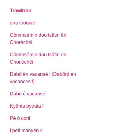
Trawitron
ona lóouwe
Cóminsémin dou tsâtin ën
Choréchéi
Cóminsémin dou tsâtin ën
Chor.échéi
Dabò ën vacansé ! (Dabôrd en
vacances !)
Dabò é vacansé
Kyënta byouta !
Pé ó corti
I peti manyën 4