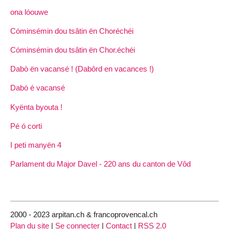
ona lóouwe
Cóminsémin dou tsâtin ën Choréchéi
Cóminsémin dou tsâtin ën Chor.échéi
Dabò ën vacansé ! (Dabôrd en vacances !)
Dabò é vacansé
Kyënta byouta !
Pé ó corti
I peti manyën 4
Parlament du Major Davel - 220 ans du canton de Vôd
2000 - 2023 arpitan.ch & francoprovencal.ch
Plan du site
|
Se connecter
|
Contact
|
RSS 2.0