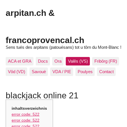
arpitan.ch &
francoprovencal.ch
Sens tués des arpitans (patouésans) tot u tôrn du Mont-Blanc !
ACA et GRA
Docs
Ora
Valês (VS)
Fribôrg (FR)
Vôd (VD)
Savouè
VDA / PIE
Poulyes
Contact
blackjack online 21
inhaltsverzeichnis
error code: 522
error code: 522
error code: 522