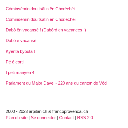
Cóminsémin dou tsâtin ën Choréchéi
Cóminsémin dou tsâtin ën Chor.échéi
Dabò ën vacansé ! (Dabôrd en vacances !)
Dabò é vacansé
Kyënta byouta !
Pé ó corti
I peti manyën 4
Parlament du Major Davel - 220 ans du canton de Vôd
2000 - 2023 arpitan.ch & francoprovencal.ch
Plan du site
|
Se connecter
|
Contact
|
RSS 2.0