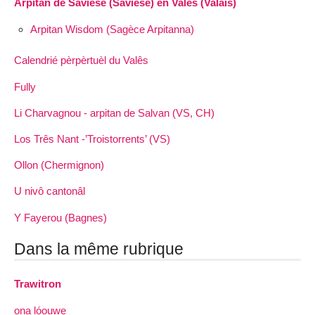
Arpitan de Saviése (Savièse) en Valês (Valais)
Arpitan Wisdom (Sagèce Arpitanna)
Calendrié pèrpèrtuèl du Valês
Fully
Li Charvagnou - arpitan de Salvan (VS, CH)
Los Três Nant -’Troistorrents’ (VS)
Ollon (Chermignon)
U nivô cantonâl
Y Fayerou (Bagnes)
Dans la même rubrique
Trawitron
ona lóouwe