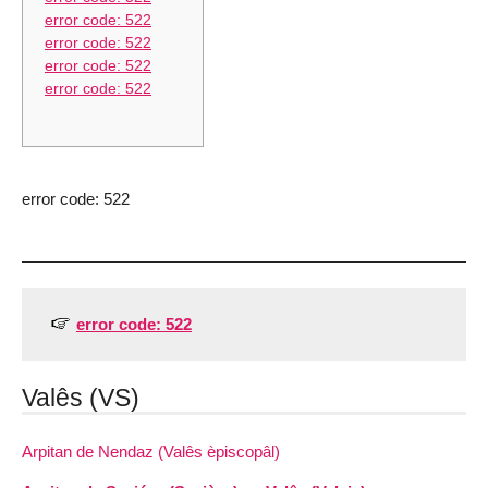
error code: 522
error code: 522
error code: 522
error code: 522
error code: 522
error code: 522
Valês (VS)
Arpitan de Nendaz (Valês èpiscopâl)