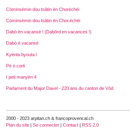
Cóminsémin dou tsâtin ën Choréchéi
Cóminsémin dou tsâtin ën Chor.échéi
Dabò ën vacansé ! (Dabôrd en vacances !)
Dabò é vacansé
Kyënta byouta !
Pé ó corti
I peti manyën 4
Parlament du Major Davel - 220 ans du canton de Vôd
2000 - 2023 arpitan.ch & francoprovencal.ch
Plan du site
|
Se connecter
|
Contact
|
RSS 2.0