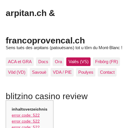
arpitan.ch &
francoprovencal.ch
Sens tués des arpitans (patouésans) tot u tôrn du Mont-Blanc !
ACA et GRA
Docs
Ora
Valês (VS)
Fribôrg (FR)
Vôd (VD)
Savouè
VDA / PIE
Poulyes
Contact
blitzino casino review
inhaltsverzeichnis
error code: 522
error code: 522
error code: 522