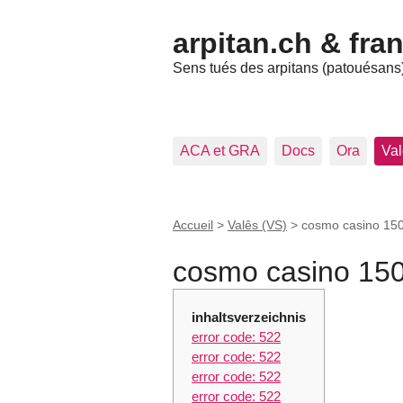
arpitan.ch & fra
Sens tués des arpitans (patouésans) 
ACA et GRA
Docs
Ora
Val
Accueil
>
Valês (VS)
> cosmo casino 150 
cosmo casino 150 
inhaltsverzeichnis
error code: 522
error code: 522
error code: 522
error code: 522