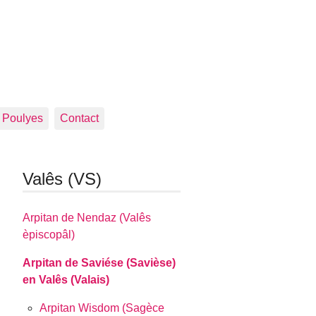
Poulyes
Contact
Valês (VS)
Arpitan de Nendaz (Valês
èpiscopâl)
Arpitan de Saviése (Savièse)
en Valês (Valais)
Arpitan Wisdom (Sagèce