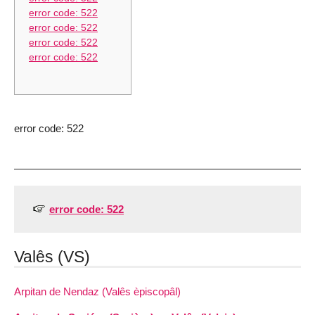
error code: 522
error code: 522
error code: 522
error code: 522
error code: 522
error code: 522
Valês (VS)
Arpitan de Nendaz (Valês èpiscopâl)