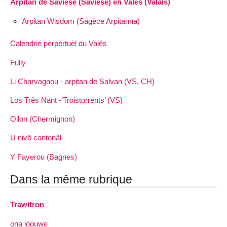
Arpitan de Saviése (Savièse) en Valês (Valais)
Arpitan Wisdom (Sagèce Arpitanna)
Calendrié pèrpèrtuèl du Valês
Fully
Li Charvagnou - arpitan de Salvan (VS, CH)
Los Três Nant -’Troistorrents’ (VS)
Ollon (Chermignon)
U nivô cantonâl
Y Fayerou (Bagnes)
Dans la même rubrique
Trawitron
ona lóouwe