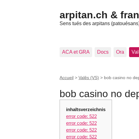
arpitan.ch & fra
Sens tués des arpitans (patouésans) 
ACA et GRA
Docs
Ora
Val
Accueil
>
Valês (VS)
> bob casino no de
bob casino no de
inhaltsverzeichnis
error code: 522
error code: 522
error code: 522
error code: 522