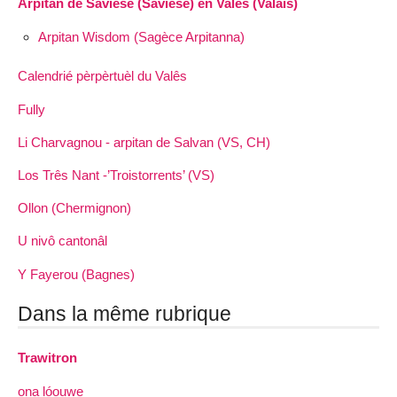
Arpitan de Saviése (Savièse) en Valês (Valais)
Arpitan Wisdom (Sagèce Arpitanna)
Calendrié pèrpèrtuèl du Valês
Fully
Li Charvagnou - arpitan de Salvan (VS, CH)
Los Três Nant -’Troistorrents’ (VS)
Ollon (Chermignon)
U nivô cantonâl
Y Fayerou (Bagnes)
Dans la même rubrique
Trawitron
ona lóouwe