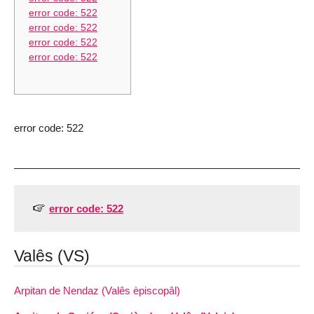
error code: 522
error code: 522
error code: 522
error code: 522
error code: 522
error code: 522
Valês (VS)
Arpitan de Nendaz (Valês èpiscopâl)