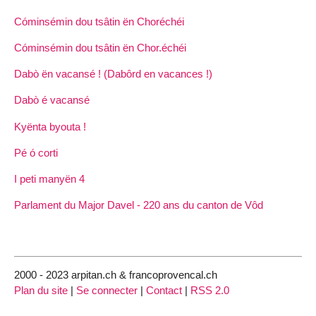
Cóminsémin dou tsâtin ën Choréchéi
Cóminsémin dou tsâtin ën Chor.échéi
Dabò ën vacansé ! (Dabôrd en vacances !)
Dabò é vacansé
Kyënta byouta !
Pé ó corti
I peti manyën 4
Parlament du Major Davel - 220 ans du canton de Vôd
2000 - 2023 arpitan.ch & francoprovencal.ch
Plan du site
|
Se connecter
|
Contact
|
RSS 2.0