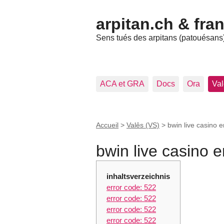
arpitan.ch & fra
Sens tués des arpitans (patouésans) 
ACA et GRA
Docs
Ora
Val
Accueil
>
Valês (VS)
> bwin live casino 
bwin live casino 
inhaltsverzeichnis
error code: 522
error code: 522
error code: 522
error code: 522