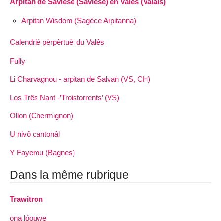
Arpitan de Saviése (Savièse) en Valês (Valais)
Arpitan Wisdom (Sagèce Arpitanna)
Calendrié pèrpèrtuèl du Valês
Fully
Li Charvagnou - arpitan de Salvan (VS, CH)
Los Três Nant -’Troistorrents’ (VS)
Ollon (Chermignon)
U nivô cantonâl
Y Fayerou (Bagnes)
Dans la même rubrique
Trawitron
ona lóouwe