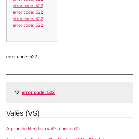
error code: 522
error code: 522
error code: 522
error code: 522
error code: 522
error code: 522
Valês (VS)
Arpitan de Nendaz (Valês èpiscopâl)