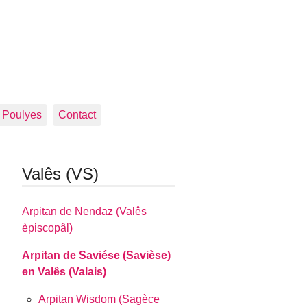
Poulyes
Contact
Valês (VS)
Arpitan de Nendaz (Valês
èpiscopâl)
Arpitan de Saviése (Savièse)
en Valês (Valais)
Arpitan Wisdom (Sagèce