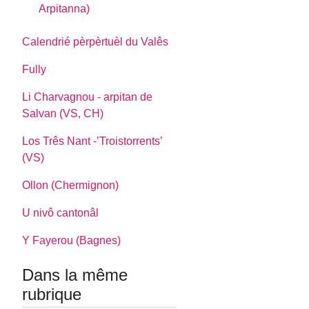
Arpitanna)
Calendrié pèrpèrtuèl du Valês
Fully
Li Charvagnou - arpitan de
Salvan (VS, CH)
Los Três Nant -’Troistorrents’
(VS)
Ollon (Chermignon)
U nivô cantonâl
Y Fayerou (Bagnes)
Dans la même
rubrique