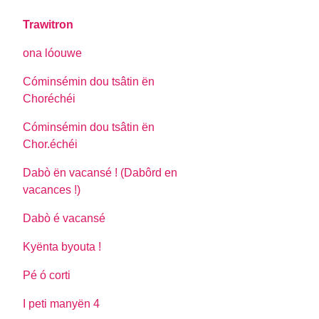
Trawitron
ona lóouwe
Cóminsémin dou tsâtin ën
Choréchéi
Cóminsémin dou tsâtin ën
Chor.échéi
Dabò ën vacansé ! (Dabôrd en
vacances !)
Dabò é vacansé
Kyënta byouta !
Pé ó corti
I peti manyën 4