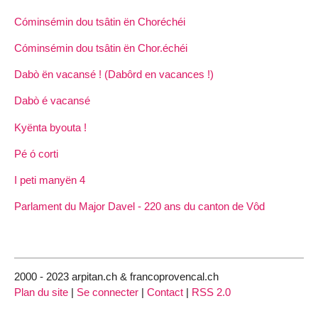
Cóminsémin dou tsâtin ën Choréchéi
Cóminsémin dou tsâtin ën Chor.échéi
Dabò ën vacansé ! (Dabôrd en vacances !)
Dabò é vacansé
Kyënta byouta !
Pé ó corti
I peti manyën 4
Parlament du Major Davel - 220 ans du canton de Vôd
2000 - 2023 arpitan.ch & francoprovencal.ch
Plan du site
|
Se connecter
|
Contact
|
RSS 2.0