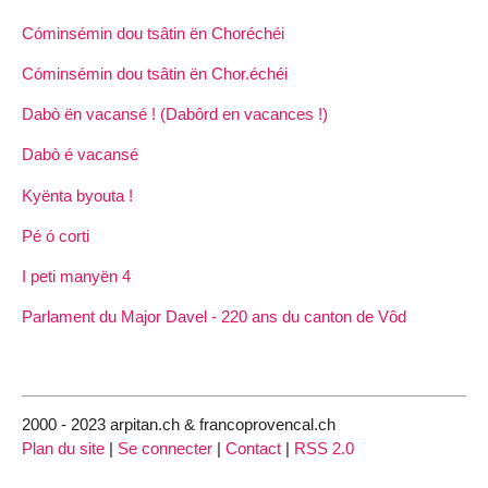
Cóminsémin dou tsâtin ën Choréchéi
Cóminsémin dou tsâtin ën Chor.échéi
Dabò ën vacansé ! (Dabôrd en vacances !)
Dabò é vacansé
Kyënta byouta !
Pé ó corti
I peti manyën 4
Parlament du Major Davel - 220 ans du canton de Vôd
2000 - 2023 arpitan.ch & francoprovencal.ch
Plan du site
|
Se connecter
|
Contact
|
RSS 2.0