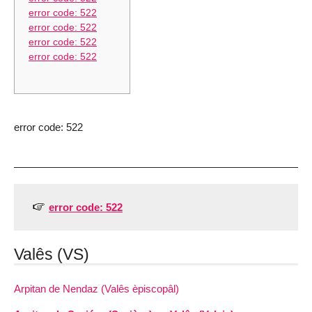
error code: 522
error code: 522
error code: 522
error code: 522
error code: 522
error code: 522
Valês (VS)
Arpitan de Nendaz (Valês èpiscopâl)