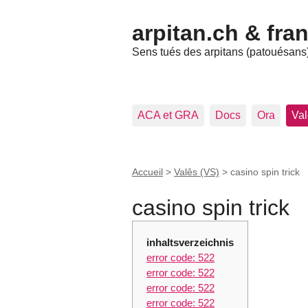
arpitan.ch & fra
Sens tués des arpitans (patouésans) 
ACA et GRA
Docs
Ora
Val
Accueil
>
Valês (VS)
> casino spin trick
casino spin trick
inhaltsverzeichnis
error code: 522
error code: 522
error code: 522
error code: 522