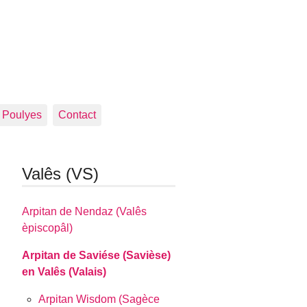
Poulyes
Contact
Valês (VS)
Arpitan de Nendaz (Valês
èpiscopâl)
Arpitan de Saviése (Savièse)
en Valês (Valais)
Arpitan Wisdom (Sagèce