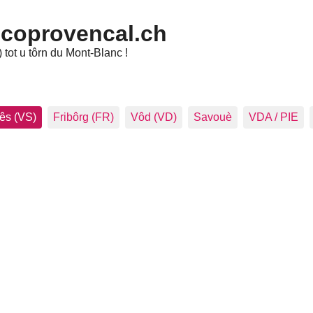
ncoprovencal.ch
tot u tôrn du Mont-Blanc !
ês (VS)
Fribôrg (FR)
Vôd (VD)
Savouè
VDA / PIE