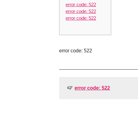
error code: 522
error code: 522
error code: 522
error code: 522
error code: 522