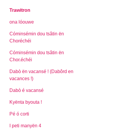
Trawitron
ona lóouwe
Cóminsémin dou tsâtin ën
Choréchéi
Cóminsémin dou tsâtin ën
Chor.échéi
Dabò ën vacansé ! (Dabôrd en
vacances !)
Dabò é vacansé
Kyënta byouta !
Pé ó corti
I peti manyën 4